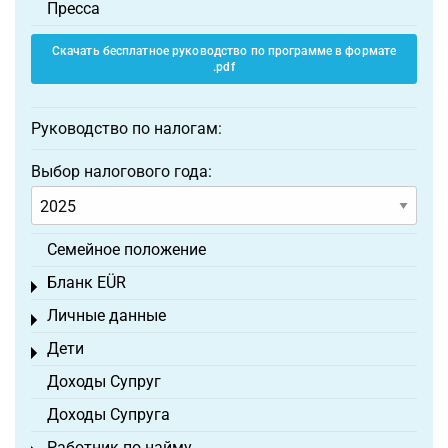
Пресса
Скачать бесплатное руководство по программе в формате
.pdf
Руководство по налогам:
Выбор налогового года:
Семейное положение
Бланк EÜR
Toggle menu
Личные данные
Toggle menu
Дети
Toggle menu
Доходы Супруг
Доходы Супруга
Работник по найму