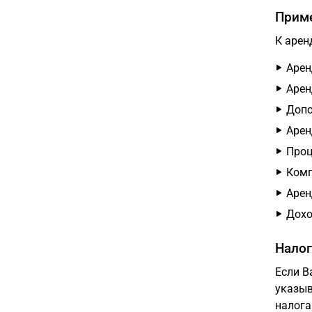
Приме
К арен
Арен
Арен
Допо
Арен
Проц
Комп
Арен
Дохо
Налог
Если В
указыв
налога