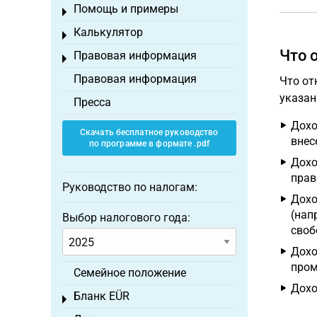
Помощь и примеры
Toggle menu
Калькулятор
Toggle menu
Что 
Правовая информация
Toggle menu
Правовая информация
Что от
указан
Пресса
Дохо
Скачать бесплатное руководство
внес
по программе в формате .pdf
Дохо
прав
Руководство по налогам:
Дохо
(нап
Выбор налогового года:
своб
Дохо
пром
Семейное положение
Дохо
Бланк EÜR
Toggle menu