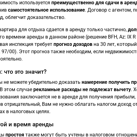
имость используется
преимущественно для сдачи в арен
чив
самостоятельное использование
. Договор с агентом,
од, облегчит доказательство.
вартира для отдыха сдается в аренду только частично,
дол
го времени аренды в данном районе (решение BFH, Az: IX R 
вая инспекция требует
прогноз доходов
на 30 лет, которы
 R 97/00). Этот прогноз также необходим, если недвижимос
оятельно.
: что это значит?
ы не можете убедительно доказать
намерение получить п
 В этом случае
рекламные расходы не подлежат вычету
. 
зования заключается не в аренде для получения прибыли, 
в отрицательный, Вам не нужно облагать налогом доход от
ах в налоговых целях.
ой и время аренды
ды
простоя
также могут быть учтены в налоговом отношении