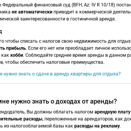
 Федеральный финансовый суд (BFH, Az: IV R 10/18) поста
дника
не автоматически
приводит к коммерческой деятельн
ической заинтересованности в гостиничной аренде.
д
го чтобы списать с налогов свою недвижимость для отды
ть прибыль
. Если его нет или преобладает личное исполь
 как
хобби
. Соблюдайте среднее время аренды в данном р
в, чтобы обеспечить налоговые преимущества.
е нужно знать о сдаче в аренду квартиры для отдыха?
мне нужно знать о доходах от аренды?
ендодатель, Вы должны облагать налогом
арендную плату
нительные расходы
, переложенные на арендаторов, как д
ь из налогооблагаемой базы как
расходы на рекламу
.