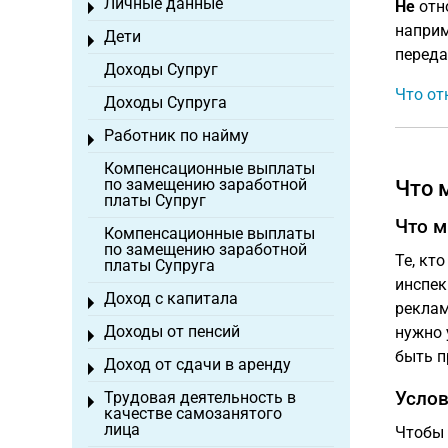
Личные данные
Не
отно
Toggle menu
наприм
Дети
Toggle menu
переда
Доходы Супруг
Что от
Доходы Супруга
Работник по найму
Toggle menu
Компенсационные выплаты
по замещению заработной
Что 
платы Супруг
Что м
Компенсационные выплаты
по замещению заработной
Те, кт
платы Супруга
инспек
Доход с капитала
Toggle menu
реклам
Доходы от пенсий
нужно 
Toggle menu
быть п
Доход от сдачи в аренду
Toggle menu
Услов
Трудовая деятельность в
Toggle menu
качестве самозанятого
лица
Чтобы 