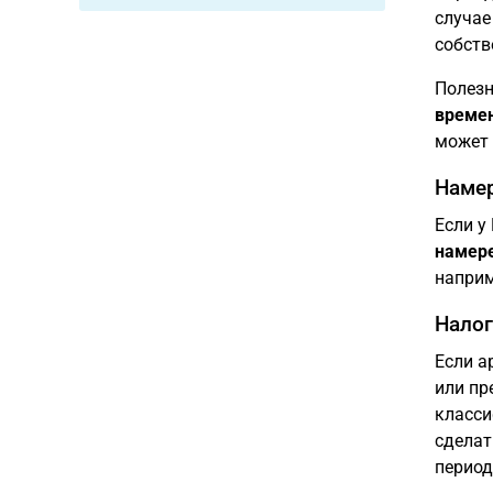
случае
собств
Полезн
времен
может 
Намер
Если у
намере
наприм
Налог
Если а
или пр
класси
сделат
периода