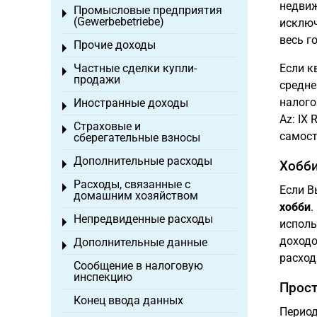
недвиж
Промысловые предприятия
Toggle menu
(Gewerbebetriebe)
исклю
весь г
Прочие доходы
Toggle menu
Частные сделки купли-
Если к
Toggle menu
продажи
средне
налого
Иностранные доходы
Toggle menu
Az: IX
Страховые и
Toggle menu
самост
сберегательные взносы
Дополнительные расходы
Хобби
Toggle menu
Расходы, связанные с
Toggle menu
Если В
домашним хозяйством
хобби
.
Непредвиденные расходы
Toggle menu
исполь
доходо
Дополнительные данные
Toggle menu
расход
Сообщение в налоговую
инспекцию
Прост
Конец ввода данных
Перио