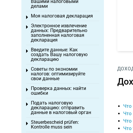
Вашими налоговыми
делами
Моя налоговая декларация
Toggle menu
Электронное извлечение
Toggle menu
данных: Предварительно
заполненная налоговая
декларация
Введите данные: Как
Toggle menu
создать Вашу налоговую
декларацию
ДОХОД
Советы по экономии
Toggle menu
налогов: оптимизируйте
свои данные
Дох
Проверка данных: найти
Toggle menu
ошибки
Подать налоговую
Toggle menu
Что 
декларацию: отправить
данные в налоговый орган
Что 
Что 
Steuerbescheid prüfen:
Toggle menu
Kontrolle muss sein
Что 