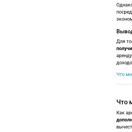
Однако
посре
эконом
Выво
Для то
получи
аренду
доходо
Что мн
Что 
Как ар
допол
вычест