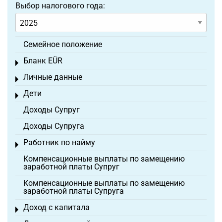
Выбор налогового года:
Семейное положение
Бланк EÜR
Toggle menu
Личные данные
Toggle menu
Дети
Toggle menu
Доходы Супруг
Доходы Супруга
Работник по найму
Toggle menu
Компенсационные выплаты по замещению
заработной платы Супруг
Компенсационные выплаты по замещению
заработной платы Супруга
Доход с капитала
Toggle menu