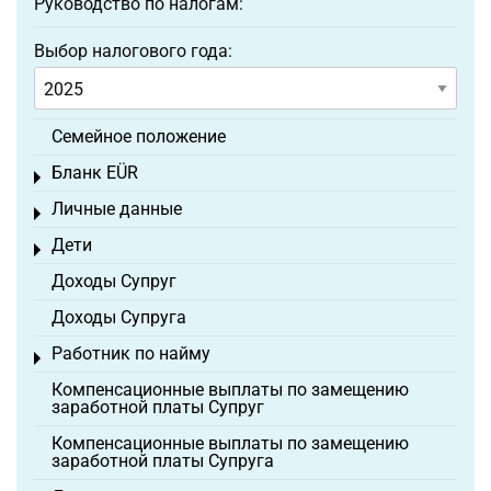
Руководство по налогам:
Выбор налогового года:
Семейное положение
Бланк EÜR
Toggle menu
Личные данные
Toggle menu
Дети
Toggle menu
Доходы Супруг
Доходы Супруга
Работник по найму
Toggle menu
Компенсационные выплаты по замещению
заработной платы Супруг
Компенсационные выплаты по замещению
заработной платы Супруга