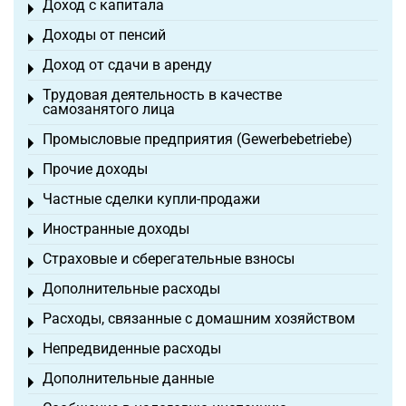
Доход с капитала
Toggle menu
Доходы от пенсий
Toggle menu
Доход от сдачи в аренду
Toggle menu
Трудовая деятельность в качестве
Toggle menu
самозанятого лица
Промысловые предприятия (Gewerbebetriebe)
Toggle menu
Прочие доходы
Toggle menu
Частные сделки купли-продажи
Toggle menu
Иностранные доходы
Toggle menu
Страховые и сберегательные взносы
Toggle menu
Дополнительные расходы
Toggle menu
Расходы, связанные с домашним хозяйством
Toggle menu
Непредвиденные расходы
Toggle menu
Дополнительные данные
Toggle menu