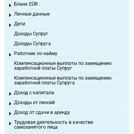
Бланк EÜR
Toggle menu
Личные данные
Toggle menu
Дети
Toggle menu
Доходы Супруг
Доходы Супруга
Работник по найму
Toggle menu
Компенсационные выплаты по замещению
заработной платы Супруг
Компенсационные выплаты по замещению
заработной платы Супруга
Доход с капитала
Toggle menu
Доходы от пенсий
Toggle menu
Доход от сдачи в аренду
Toggle menu
Трудовая деятельность в качестве
Toggle menu
самозанятого лица