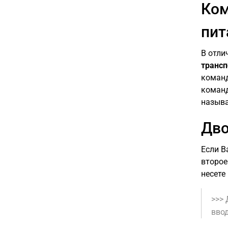
Ком
пит
В отли
трансп
команд
команд
называ
Дво
Если В
второе
несете
>>>
ввод