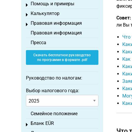
Помощь и примеры
Toggle menu
фиксир
Калькулятор
Toggle menu
Совет:
Правовая информация
Toggle menu
ли Вы 
Правовая информация
Что
Пресса
Каки
Как
Скачать бесплатное руководство
Как 
по программе в формате .pdf
Каки
Как
Руководство по налогам:
Зая
Как
Выбор налогового года:
Могу
Как
Семейное положение
Бланк EÜR
Toggle menu
Что 