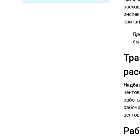
расход
инспек
квитан
Пр
бы
Тра
рас
Надбав
центов
работы
рабочи
центов
Раб