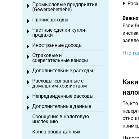
Расх
Промысловые предприятия
Toggle menu
(Gewerbebetriebe)
Важно
Прочие доходы
Toggle menu
Если В
Частные сделки купли-
Toggle menu
инспек
продажи
заявле
Иностранные доходы
Toggle menu
Что та
Страховые и
Toggle menu
сберегательные взносы
Дополнительные расходы
Toggle menu
Расходы, связанные с
Каки
Toggle menu
домашним хозяйством
нало
Непредвиденные расходы
Toggle menu
Те, кт
Дополнительные данные
Toggle menu
неверн
Сообщение в налоговую
отноше
инспекцию
пример
Конец ввода данных
Налого