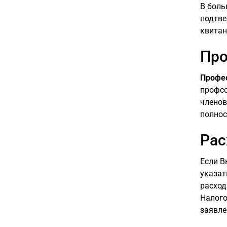
В боль
подтве
квитан
Про
Профе
профсо
членов
полнос
Рас
Если В
указат
расход
Налого
заявле