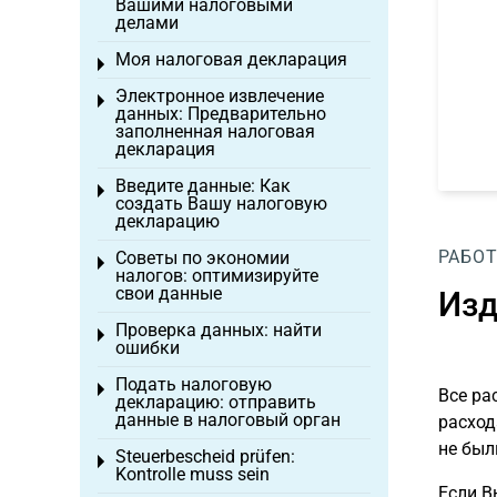
Вашими налоговыми
делами
Моя налоговая декларация
Toggle menu
Электронное извлечение
Toggle menu
данных: Предварительно
заполненная налоговая
декларация
Введите данные: Как
Toggle menu
создать Вашу налоговую
декларацию
РАБОТ
Советы по экономии
Toggle menu
налогов: оптимизируйте
свои данные
Изд
Проверка данных: найти
Toggle menu
ошибки
Подать налоговую
Toggle menu
Все ра
декларацию: отправить
данные в налоговый орган
расход
не был
Steuerbescheid prüfen:
Toggle menu
Kontrolle muss sein
Если В