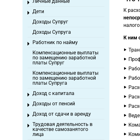
Личные данные
Toggle menu
К расх
Дети
Toggle menu
непоср
Доходы Супруг
налого
Доходы Супруга
К ним 
Работник по найму
Toggle menu
Тран
Компенсационные выплаты
по замещению заработной
Проф
платы Супруг
Рабо
Компенсационные выплаты
по замещению заработной
Рабо
платы Супруга
Расх
Доход с капитала
Toggle menu
Расх
Доходы от пенсий
Toggle menu
Расх
Доход от сдачи в аренду
Веде
Toggle menu
Трудовая деятельность в
Кома
Toggle menu
качестве самозанятого
лица
Коми