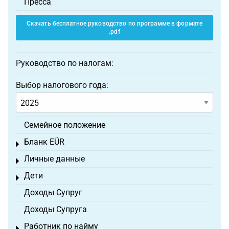
Пресса
Скачать бесплатное руководство по программе в формате
.pdf
Руководство по налогам:
Выбор налогового года:
Семейное положение
Бланк EÜR
Toggle menu
Личные данные
Toggle menu
Дети
Toggle menu
Доходы Супруг
Доходы Супруга
Работник по найму