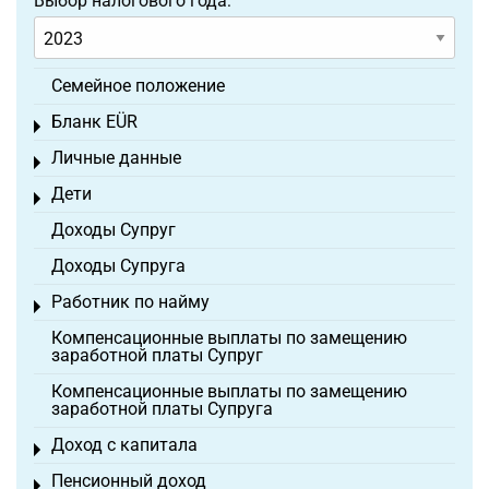
Выбор налогового года:
Семейное положение
Бланк EÜR
Toggle menu
Личные данные
Toggle menu
Дети
Toggle menu
Доходы Супруг
Доходы Супруга
Работник по найму
Toggle menu
Компенсационные выплаты по замещению
заработной платы Супруг
Компенсационные выплаты по замещению
заработной платы Супруга
Доход с капитала
Toggle menu
Пенсионный доход
Toggle menu