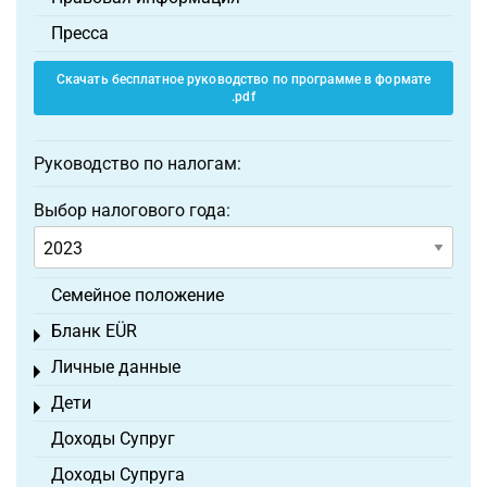
Пресса
Скачать бесплатное руководство по программе в формате
.pdf
Руководство по налогам:
Выбор налогового года:
Семейное положение
Бланк EÜR
Toggle menu
Личные данные
Toggle menu
Дети
Toggle menu
Доходы Супруг
Доходы Супруга