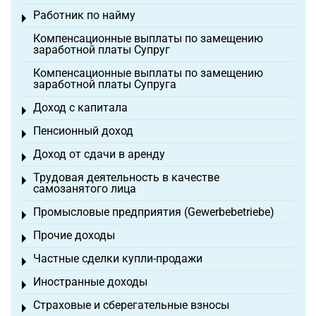
Работник по найму
Toggle menu
Компенсационные выплаты по замещению
заработной платы Супруг
Компенсационные выплаты по замещению
заработной платы Супруга
Доход с капитала
Toggle menu
Пенсионный доход
Toggle menu
Доход от сдачи в аренду
Toggle menu
Трудовая деятельность в качестве
Toggle menu
самозанятого лица
Промысловые предприятия (Gewerbebetriebe)
Toggle menu
Прочие доходы
Toggle menu
Частные сделки купли-продажи
Toggle menu
Иностранные доходы
Toggle menu
Страховые и сберегательные взносы
Toggle menu