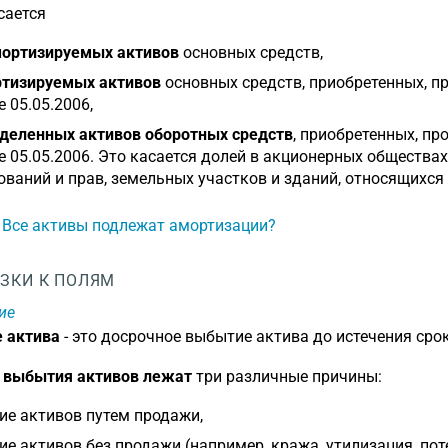
сается
ортизируемых активов
основных средств,
тизируемых активов
основных средств, приобретенных, п
е 05.05.2006,
деленных активов оборотных средств
, приобретенных, пр
е 05.05.2006. Это касается долей в акционерных общества
ований и прав, земельных участков и зданий, относящихся
: Все активы подлежат амортизации?
ЗКИ К ПОЛЯМ
ие
 актива
- это досрочное выбытие актива до истечения срок
е выбытия активов лежат
три различные причины:
е активов путем продажи,
е активов без продажи (например, кража, утилизация, поте