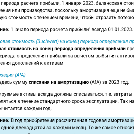
 периода расчета прибыли, 1 января 2023, балансовая сто
ения или производства, поскольку амортизация еще не б
ую стоимость с течением времени, чтобы отразить потерю
ние:
"Начало периода расчета прибыли" всегда 01.01.2023.
овая стоимость (Buchwert) на конец периода определения 
ая стоимость на конец периода определения прибыли
пре
ериода определения прибыли за вычетом выбытия активов
ения дополнений к активам.
зация (AfA)
 здесь сумму
списания на амортизацию
(AfA) за 2023 год.
руемые активы всегда должны списываться, т.е. затраты
ляться в течение стандартного срока эксплуатации. Так н
ычитается каждый год.
ние:
В год приобретения рассчитанная годовая амортизац
 одной двенадцатой за каждый месяц. То же самое относи