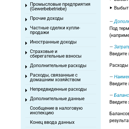
Промысловые предприятия
Toggle menu
Выбыти
(Gewerbebetriebe)
Прочие доходы
Toggle menu
Дополн
Частные сделки купли-
Под терм
Toggle menu
продажи
(наприме
Иностранные доходы
Toggle menu
Затрат
Страховые и
Toggle menu
Введите
сберегательные взносы
Расходы 
Дополнительные расходы
Toggle menu
Расходы, связанные с
Toggle menu
Наиме
домашним хозяйством
Введите
Непредвиденные расходы
Toggle menu
Баланс
Дополнительные данные
Toggle menu
Введите
Сообщение в налоговую
инспекцию
Балансов
результа
Конец ввода данных