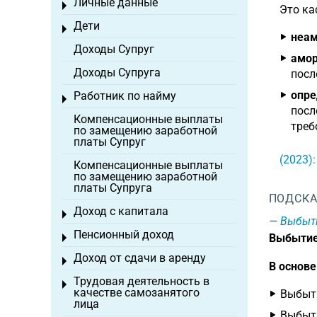
Личные данные
Toggle menu
Это ка
Дети
Toggle menu
неам
Доходы Супруг
амор
Доходы Супруга
посл
опре
Работник по найму
Toggle menu
посл
Компенсационные выплаты
треб
по замещению заработной
платы Супруг
(2023)
Компенсационные выплаты
по замещению заработной
платы Супруга
ПОДСКА
Доход с капитала
Toggle menu
Выбыт
Пенсионный доход
Выбытие
Toggle menu
Доход от сдачи в аренду
Toggle menu
В основ
Трудовая деятельность в
Toggle menu
качестве самозанятого
Выбыти
лица
Выбыти