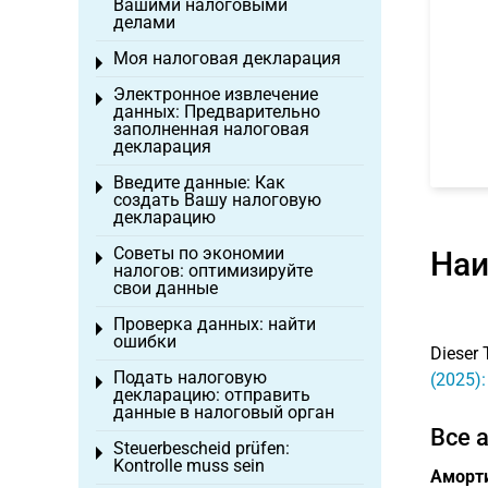
Вашими налоговыми
делами
Моя налоговая декларация
Toggle menu
Электронное извлечение
Toggle menu
данных: Предварительно
заполненная налоговая
декларация
Введите данные: Как
Toggle menu
создать Вашу налоговую
декларацию
Советы по экономии
Наи
Toggle menu
налогов: оптимизируйте
свои данные
Проверка данных: найти
Toggle menu
ошибки
Dieser 
Подать налоговую
(2025)
Toggle menu
декларацию: отправить
данные в налоговый орган
Все 
Steuerbescheid prüfen:
Toggle menu
Kontrolle muss sein
Аморт