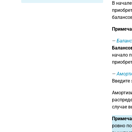
В начале
приобрет
балансов
Примеча
Баланс
Балансов
начало п
приобрет
Аморти
Введите
Амортизи
распреде
случае в
Примеча
ровно по