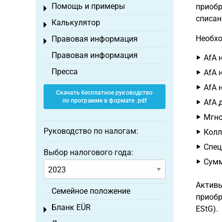
Помощь и примеры
приобр
Toggle menu
списан
Калькулятор
Toggle menu
Необхо
Правовая информация
Toggle menu
Правовая информация
AfA 
Пресса
AfA 
AfA 
Скачать бесплатное руководство
по программе в формате .pdf
AfA 
Мгно
Руководство по налогам:
Колл
Спец
Выбор налогового года:
Сумм
Активы
Семейное положение
приобр
Бланк EÜR
EStG).
Toggle menu