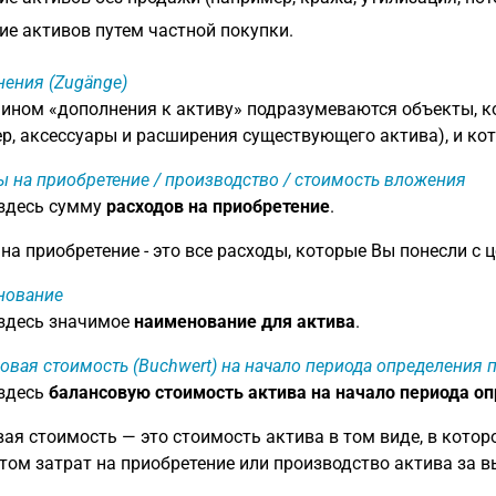
е активов путем частной покупки.
ения (Zugänge)
ином «дополнения к активу» подразумеваются объекты, к
р, аксессуары и расширения существующего актива), и ко
ы на приобретение / производство / стоимость вложения
 здесь сумму
расходов на приобретение
.
на приобретение - это все расходы, которые Вы понесли с
нование
 здесь значимое
наименование для актива
.
овая стоимость (Buchwert) на начало периода определения
 здесь
балансовую стоимость актива на начало периода о
ая стоимость — это стоимость актива в том виде, в котор
том затрат на приобретение или производство актива за 