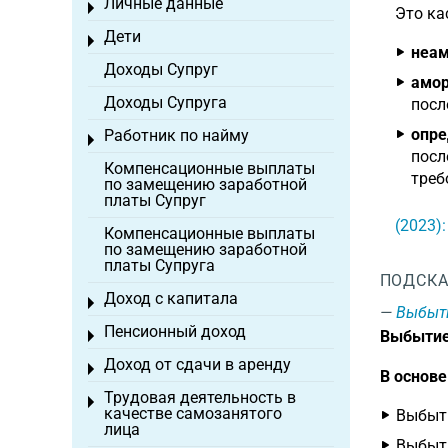
Личные данные
Toggle menu
Это ка
Дети
Toggle menu
неам
Доходы Супруг
амор
Доходы Супруга
посл
опре
Работник по найму
Toggle menu
посл
Компенсационные выплаты
треб
по замещению заработной
платы Супруг
(2023)
Компенсационные выплаты
по замещению заработной
платы Супруга
ПОДСКА
Доход с капитала
Toggle menu
Выбыт
Пенсионный доход
Выбытие
Toggle menu
Доход от сдачи в аренду
Toggle menu
В основ
Трудовая деятельность в
Toggle menu
качестве самозанятого
Выбыти
лица
Выбыти