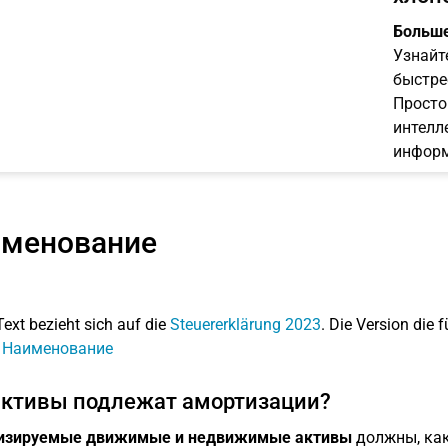
Больше
Узнайт
быстре
Просто
интелл
информ
менование
Text bezieht sich auf die
Steuererklärung 2023
. Die Version die f
: Наименование
активы подлежат амортизации?
изируемые движимые и недвижимые активы
должны, как 