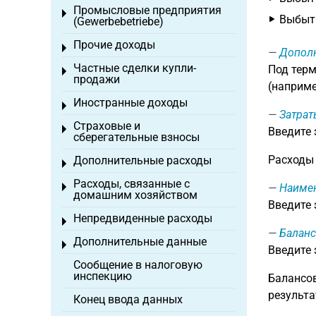
Промысловые предприятия
Toggle menu
Выбыти
(Gewerbebetriebe)
Прочие доходы
Toggle menu
Дополн
Частные сделки купли-
Под терм
Toggle menu
продажи
(наприме
Иностранные доходы
Toggle menu
Затрат
Страховые и
Toggle menu
Введите
сберегательные взносы
Расходы 
Дополнительные расходы
Toggle menu
Расходы, связанные с
Toggle menu
Наиме
домашним хозяйством
Введите
Непредвиденные расходы
Toggle menu
Баланс
Дополнительные данные
Toggle menu
Введите
Сообщение в налоговую
инспекцию
Балансов
результа
Конец ввода данных