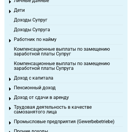
Личные данные
Toggle menu
Дети
Toggle menu
Доходы Супруг
Доходы Супруга
Работник по найму
Toggle menu
Компенсационные выплаты по замещению
заработной платы Супруг
Компенсационные выплаты по замещению
заработной платы Супруга
Доход с капитала
Toggle menu
Пенсионный доход
Toggle menu
Доход от сдачи в аренду
Toggle menu
Трудовая деятельность в качестве
Toggle menu
самозанятого лица
Промысловые предприятия (Gewerbebetriebe)
Toggle menu
Прочие доходы