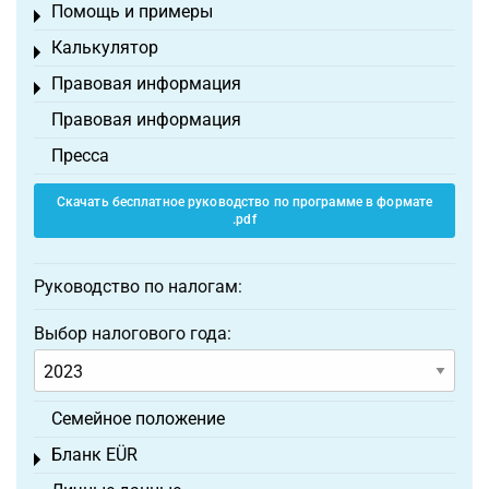
Помощь и примеры
Toggle menu
Калькулятор
Toggle menu
Правовая информация
Toggle menu
Правовая информация
Пресса
Скачать бесплатное руководство по программе в формате
.pdf
Руководство по налогам:
Выбор налогового года:
Семейное положение
Бланк EÜR
Toggle menu