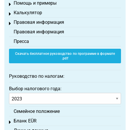
Помощь и примеры
Toggle menu
Калькулятор
Toggle menu
Правовая информация
Toggle menu
Правовая информация
Пресса
Скачать бесплатное руководство по программе в формате
.pdf
Руководство по налогам:
Выбор налогового года:
Семейное положение
Бланк EÜR
Toggle menu