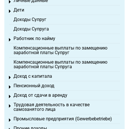
Личные данные
Toggle menu
Дети
Toggle menu
Доходы Супруг
Доходы Супруга
Работник по найму
Toggle menu
Компенсационные выплаты по замещению
заработной платы Супруг
Компенсационные выплаты по замещению
заработной платы Супруга
Доход с капитала
Toggle menu
Пенсионный доход
Toggle menu
Доход от сдачи в аренду
Toggle menu
Трудовая деятельность в качестве
Toggle menu
самозанятого лица
Промысловые предприятия (Gewerbebetriebe)
Toggle menu
Прочие доходы