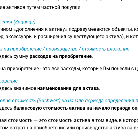
е активов путем частной покупки.
ения (Zugänge)
ином «дополнения к активу» подразумеваются объекты, к
р, аксессуары и расширения существующего актива), и ко
ы на приобретение / производство / стоимость вложения
 здесь сумму
расходов на приобретение
.
на приобретение - это все расходы, которые Вы понесли с
нование
 здесь значимое
наименование для актива
.
овая стоимость (Buchwert) на начало периода определения
 здесь
балансовую стоимость актива на начало периода о
ая стоимость — это стоимость актива в том виде, в котор
том затрат на приобретение или производство актива за 