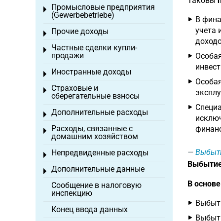
Таковы
Промысловые предприятия
Toggle menu
(Gewerbebetriebe)
В фина
учета 
Прочие доходы
Toggle menu
доходо
Частные сделки купли-
Toggle menu
продажи
Особая
инвест
Иностранные доходы
Toggle menu
Особая
Страховые и
Toggle menu
эксплу
сберегательные взносы
Специа
Дополнительные расходы
Toggle menu
исключ
Расходы, связанные с
финанс
Toggle menu
домашним хозяйством
Выбыт
Непредвиденные расходы
Toggle menu
Выбытие
Дополнительные данные
Toggle menu
В основ
Сообщение в налоговую
инспекцию
Выбыти
Конец ввода данных
Выбыти