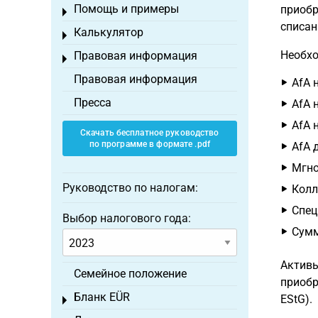
Помощь и примеры
приобр
Toggle menu
списан
Калькулятор
Toggle menu
Необхо
Правовая информация
Toggle menu
Правовая информация
AfA 
Пресса
AfA 
AfA 
Скачать бесплатное руководство
по программе в формате .pdf
AfA 
Мгно
Руководство по налогам:
Колл
Спец
Выбор налогового года:
Сумм
Активы
Семейное положение
приобр
Бланк EÜR
EStG).
Toggle menu