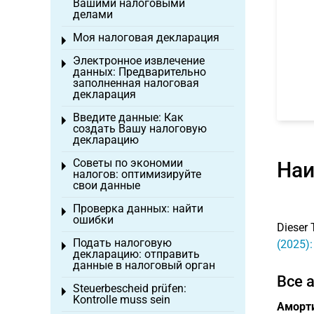
Вашими налоговыми
делами
Моя налоговая декларация
Toggle menu
Электронное извлечение
Toggle menu
данных: Предварительно
заполненная налоговая
декларация
Введите данные: Как
Toggle menu
создать Вашу налоговую
декларацию
Советы по экономии
Наи
Toggle menu
налогов: оптимизируйте
свои данные
Проверка данных: найти
Toggle menu
ошибки
Dieser 
Подать налоговую
(2025)
Toggle menu
декларацию: отправить
данные в налоговый орган
Все 
Steuerbescheid prüfen:
Toggle menu
Kontrolle muss sein
Аморт