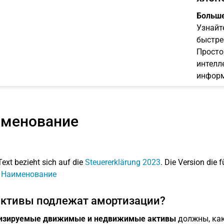
Больше
Узнайт
быстре
Просто
интелл
информ
менование
Text bezieht sich auf die
Steuererklärung 2023
. Die Version die f
: Наименование
активы подлежат амортизации?
изируемые движимые и недвижимые активы
должны, как 