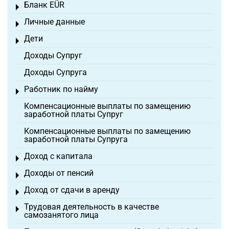
Бланк EÜR
Toggle menu
Личные данные
Toggle menu
Дети
Toggle menu
Доходы Супруг
Доходы Супруга
Работник по найму
Toggle menu
Компенсационные выплаты по замещению
заработной платы Супруг
Компенсационные выплаты по замещению
заработной платы Супруга
Доход с капитала
Toggle menu
Доходы от пенсий
Toggle menu
Доход от сдачи в аренду
Toggle menu
Трудовая деятельность в качестве
Toggle menu
самозанятого лица