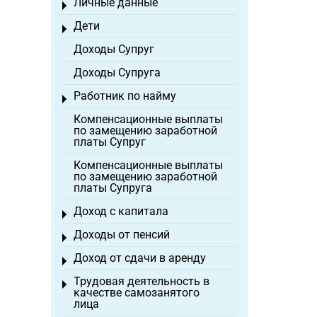
Личные данные
Toggle menu
Дети
Toggle menu
Доходы Супруг
Доходы Супруга
Работник по найму
Toggle menu
Компенсационные выплаты
по замещению заработной
платы Супруг
Компенсационные выплаты
по замещению заработной
платы Супруга
Доход с капитала
Toggle menu
Доходы от пенсий
Toggle menu
Доход от сдачи в аренду
Toggle menu
Трудовая деятельность в
Toggle menu
качестве самозанятого
лица