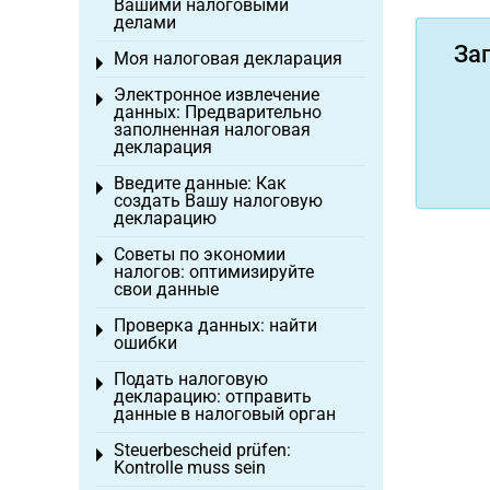
Вашими налоговыми
делами
За
Моя налоговая декларация
Toggle menu
Электронное извлечение
Toggle menu
данных: Предварительно
заполненная налоговая
декларация
Введите данные: Как
Toggle menu
создать Вашу налоговую
декларацию
Советы по экономии
Toggle menu
налогов: оптимизируйте
свои данные
Проверка данных: найти
Toggle menu
ошибки
Подать налоговую
Toggle menu
декларацию: отправить
данные в налоговый орган
Steuerbescheid prüfen:
Toggle menu
Kontrolle muss sein