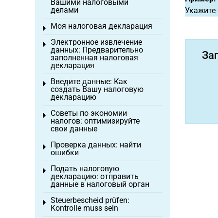
Вашими налоговыми
делами
Укажите 
Моя налоговая декларация
Toggle menu
Электронное извлечение
Toggle menu
данных: Предварительно
За
заполненная налоговая
декларация
Введите данные: Как
Toggle menu
создать Вашу налоговую
декларацию
Советы по экономии
Toggle menu
налогов: оптимизируйте
свои данные
Проверка данных: найти
Toggle menu
ошибки
Подать налоговую
Toggle menu
декларацию: отправить
данные в налоговый орган
Steuerbescheid prüfen:
Toggle menu
Kontrolle muss sein