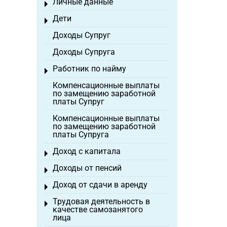
Личные данные
Toggle menu
Дети
Toggle menu
Доходы Супруг
Доходы Супруга
Работник по найму
Toggle menu
Компенсационные выплаты
по замещению заработной
платы Супруг
Компенсационные выплаты
по замещению заработной
платы Супруга
Доход с капитала
Toggle menu
Доходы от пенсий
Toggle menu
Доход от сдачи в аренду
Toggle menu
Трудовая деятельность в
Toggle menu
качестве самозанятого
лица