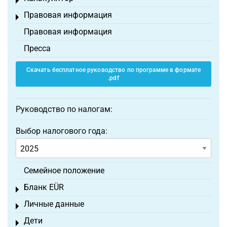
Toggle menu
Правовая информация
Toggle menu
Правовая информация
Пресса
Скачать бесплатное руководство по программе в формате
.pdf
Руководство по налогам:
Выбор налогового года:
Семейное положение
Бланк EÜR
Toggle menu
Личные данные
Toggle menu
Дети
Toggle menu