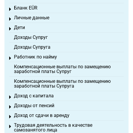
Бланк EÜR
Toggle menu
Личные данные
Toggle menu
Дети
Toggle menu
Доходы Супруг
Доходы Супруга
Работник по найму
Toggle menu
Компенсационные выплаты по замещению
заработной платы Супруг
Компенсационные выплаты по замещению
заработной платы Супруга
Доход с капитала
Toggle menu
Доходы от пенсий
Toggle menu
Доход от сдачи в аренду
Toggle menu
Трудовая деятельность в качестве
Toggle menu
самозанятого лица