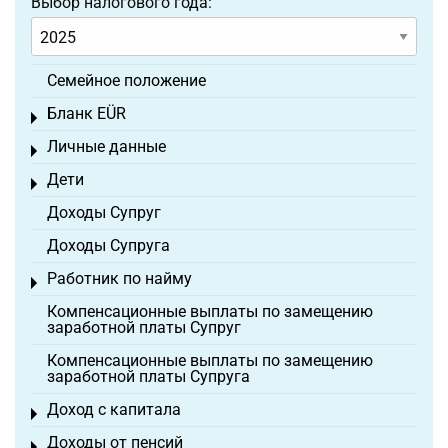
Выбор налогового года:
Семейное положение
Бланк EÜR
Toggle menu
Личные данные
Toggle menu
Дети
Toggle menu
Доходы Супруг
Доходы Супруга
Работник по найму
Toggle menu
Компенсационные выплаты по замещению
заработной платы Супруг
Компенсационные выплаты по замещению
заработной платы Супруга
Доход с капитала
Toggle menu
Доходы от пенсий