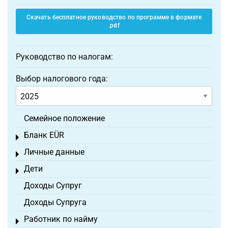
Скачать бесплатное руководство по программе в формате
.pdf
Руководство по налогам:
Выбор налогового года:
Семейное положение
Бланк EÜR
Toggle menu
Личные данные
Toggle menu
Дети
Toggle menu
Доходы Супруг
Доходы Супруга
Работник по найму
Toggle menu