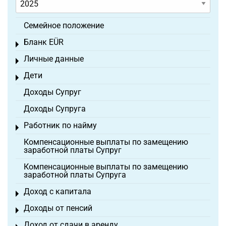
Семейное положение
Бланк EÜR
Toggle menu
Личные данные
Toggle menu
Дети
Toggle menu
Доходы Супруг
Доходы Супруга
Работник по найму
Toggle menu
Компенсационные выплаты по замещению
заработной платы Супруг
Компенсационные выплаты по замещению
заработной платы Супруга
Доход с капитала
Toggle menu
Доходы от пенсий
Toggle menu
Доход от сдачи в аренду