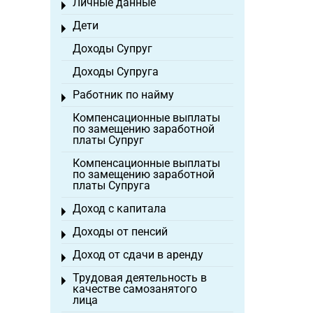
Личные данные
Toggle menu
Дети
Toggle menu
Доходы Супруг
Доходы Супруга
Работник по найму
Toggle menu
Компенсационные выплаты
по замещению заработной
платы Супруг
Компенсационные выплаты
по замещению заработной
платы Супруга
Доход с капитала
Toggle menu
Доходы от пенсий
Toggle menu
Доход от сдачи в аренду
Toggle menu
Трудовая деятельность в
Toggle menu
качестве самозанятого
лица