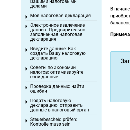
Вашими налоговыми
делами
В начале
Моя налоговая декларация
приобрет
Toggle menu
балансов
Электронное извлечение
Toggle menu
данных: Предварительно
заполненная налоговая
Примеча
декларация
Введите данные: Как
Toggle menu
создать Вашу налоговую
декларацию
За
Советы по экономии
Toggle menu
налогов: оптимизируйте
свои данные
Проверка данных: найти
Toggle menu
ошибки
Подать налоговую
Toggle menu
декларацию: отправить
данные в налоговый орган
Steuerbescheid prüfen:
Toggle menu
Kontrolle muss sein