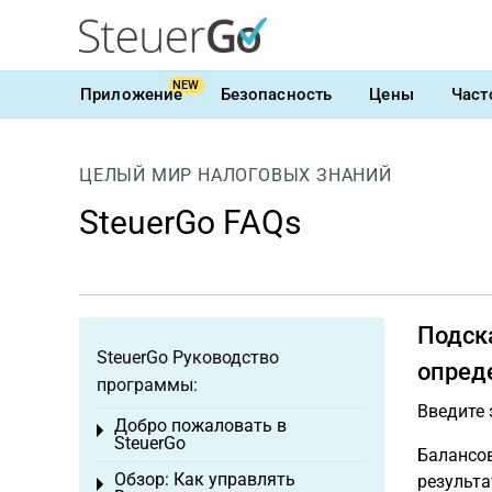
NEW
Приложение
Безопасность
Цены
Част
ЦЕЛЫЙ МИР НАЛОГОВЫХ ЗНАНИЙ
SteuerGo FAQs
Подска
SteuerGo Руководство
опред
программы:
Введите
Добро пожаловать в
Toggle menu
SteuerGo
Балансов
Обзор: Как управлять
результа
Toggle menu