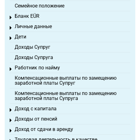
Семейное положение
Бланк EÜR
Toggle menu
Личные данные
Toggle menu
Дети
Toggle menu
Доходы Супруг
Доходы Супруга
Работник по найму
Toggle menu
Компенсационные выплаты по замещению
заработной платы Супруг
Компенсационные выплаты по замещению
заработной платы Супруга
Доход с капитала
Toggle menu
Доходы от пенсий
Toggle menu
Доход от сдачи в аренду
Toggle menu
Трудовая деятельность в качестве