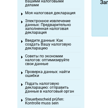
Вашими налоговыми
За
делами
Моя налоговая декларация
Toggle menu
Электронное извлечение
Toggle menu
данных: Предварительно
заполненная налоговая
декларация
Введите данные: Как
Toggle menu
создать Вашу налоговую
декларацию
Советы по экономии
Toggle menu
налогов: оптимизируйте
свои данные
Проверка данных: найти
Toggle menu
ошибки
Подать налоговую
Toggle menu
декларацию: отправить
данные в налоговый орган
Steuerbescheid prüfen:
Toggle menu
Kontrolle muss sein