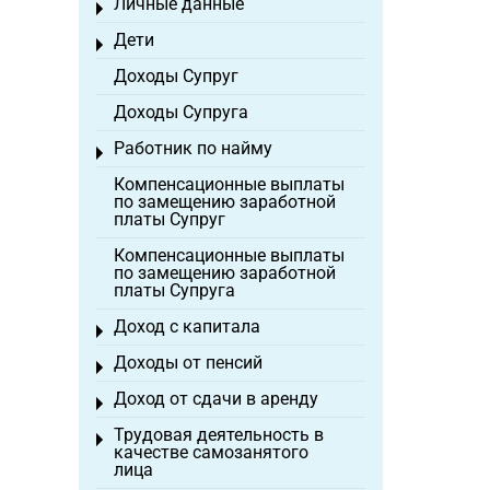
Личные данные
Toggle menu
Дети
Toggle menu
Доходы Супруг
Доходы Супруга
Работник по найму
Toggle menu
Компенсационные выплаты
по замещению заработной
платы Супруг
Компенсационные выплаты
по замещению заработной
платы Супруга
Доход с капитала
Toggle menu
Доходы от пенсий
Toggle menu
Доход от сдачи в аренду
Toggle menu
Трудовая деятельность в
Toggle menu
качестве самозанятого
лица