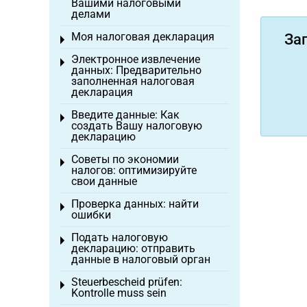
Вашими налоговыми
делами
Моя налоговая декларация
За
Toggle menu
Электронное извлечение
Toggle menu
данных: Предварительно
заполненная налоговая
декларация
Введите данные: Как
Toggle menu
создать Вашу налоговую
декларацию
Советы по экономии
Toggle menu
налогов: оптимизируйте
свои данные
Проверка данных: найти
Toggle menu
ошибки
Подать налоговую
Toggle menu
декларацию: отправить
данные в налоговый орган
Steuerbescheid prüfen:
Toggle menu
Kontrolle muss sein