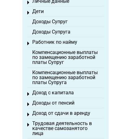
Личные данные
Toggle menu
Дети
Toggle menu
Доходы Супруг
Доходы Супруга
Работник по найму
Toggle menu
Компенсационные выплаты
по замещению заработной
платы Супруг
Компенсационные выплаты
по замещению заработной
платы Супруга
Доход с капитала
Toggle menu
Доходы от пенсий
Toggle menu
Доход от сдачи в аренду
Toggle menu
Трудовая деятельность в
Toggle menu
качестве самозанятого
лица