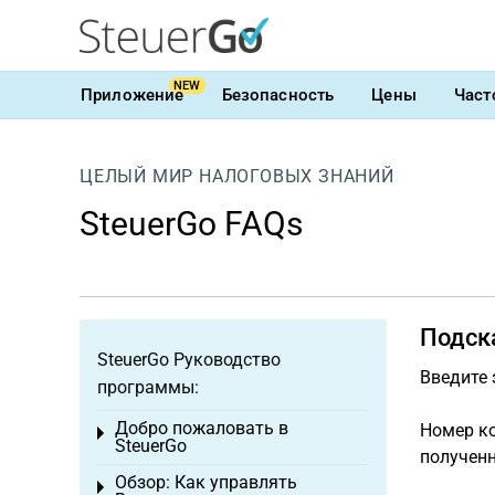
NEW
Приложение
Безопасность
Цены
Част
ЦЕЛЫЙ МИР НАЛОГОВЫХ ЗНАНИЙ
SteuerGo FAQs
Подск
SteuerGo Руководство
Введите 
программы:
Добро пожаловать в
Номер к
Toggle menu
SteuerGo
полученн
Обзор: Как управлять
Toggle menu