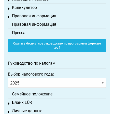
Toggle menu
Калькулятор
Toggle menu
Правовая информация
Toggle menu
Правовая информация
Пресса
Скачать бесплатное руководство по программе в формате
.pdf
Руководство по налогам:
Выбор налогового года:
Семейное положение
Бланк EÜR
Toggle menu
Личные данные
Toggle menu