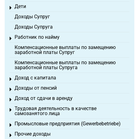
Дети
Toggle menu
Доходы Супруг
Доходы Супруга
Работник по найму
Toggle menu
Компенсационные выплаты по замещению
заработной платы Супруг
Компенсационные выплаты по замещению
заработной платы Супруга
Доход с капитала
Toggle menu
Доходы от пенсий
Toggle menu
Доход от сдачи в аренду
Toggle menu
Трудовая деятельность в качестве
Toggle menu
самозанятого лица
Промысловые предприятия (Gewerbebetriebe)
Toggle menu
Прочие доходы
Toggle menu