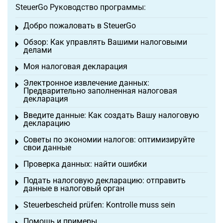
SteuerGo Руководство программы:
Добро пожаловать в SteuerGo
Toggle menu
Обзор: Как управлять Вашими налоговыми
Toggle menu
делами
Моя налоговая декларация
Toggle menu
Электронное извлечение данных:
Toggle menu
Предварительно заполненная налоговая
декларация
Введите данные: Как создать Вашу налоговую
Toggle menu
декларацию
Советы по экономии налогов: оптимизируйте
Toggle menu
свои данные
Проверка данных: найти ошибки
Toggle menu
Подать налоговую декларацию: отправить
Toggle menu
данные в налоговый орган
Steuerbescheid prüfen: Kontrolle muss sein
Toggle menu
Помощь и примеры