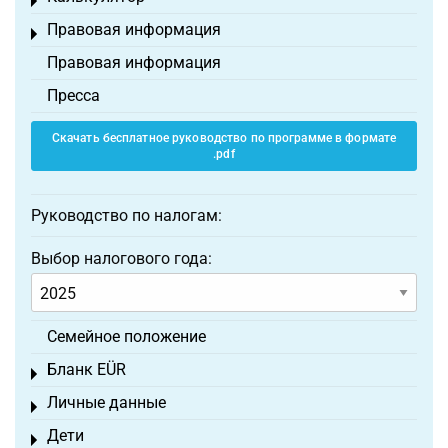
Toggle menu
Правовая информация
Toggle menu
Правовая информация
Пресса
Скачать бесплатное руководство по программе в формате
.pdf
Руководство по налогам:
Выбор налогового года:
Семейное положение
Бланк EÜR
Toggle menu
Личные данные
Toggle menu
Дети
Toggle menu