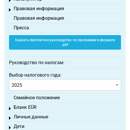
Toggle menu
Правовая информация
Toggle menu
Правовая информация
Пресса
Скачать бесплатное руководство по программе в формате
.pdf
Руководство по налогам:
Выбор налогового года:
Семейное положение
Бланк EÜR
Toggle menu
Личные данные
Toggle menu
Дети
Toggle menu