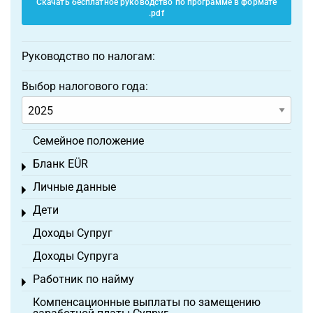
Скачать бесплатное руководство по программе в формате
.pdf
Руководство по налогам:
Выбор налогового года:
Семейное положение
Бланк EÜR
Toggle menu
Личные данные
Toggle menu
Дети
Toggle menu
Доходы Супруг
Доходы Супруга
Работник по найму
Toggle menu
Компенсационные выплаты по замещению