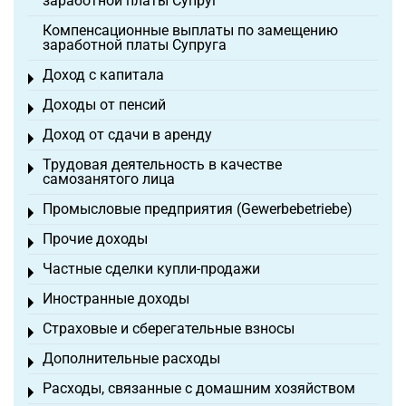
заработной платы Супруг
Компенсационные выплаты по замещению
заработной платы Супруга
Доход с капитала
Toggle menu
Доходы от пенсий
Toggle menu
Доход от сдачи в аренду
Toggle menu
Трудовая деятельность в качестве
Toggle menu
самозанятого лица
Промысловые предприятия (Gewerbebetriebe)
Toggle menu
Прочие доходы
Toggle menu
Частные сделки купли-продажи
Toggle menu
Иностранные доходы
Toggle menu
Страховые и сберегательные взносы
Toggle menu
Дополнительные расходы
Toggle menu
Расходы, связанные с домашним хозяйством
Toggle menu