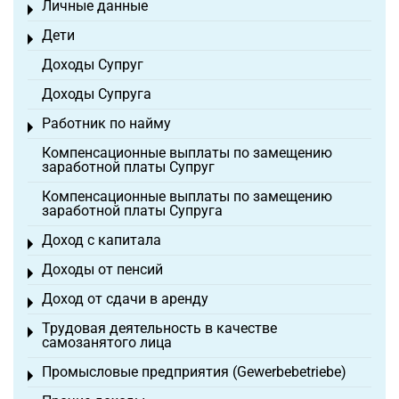
Личные данные
Toggle menu
Дети
Toggle menu
Доходы Супруг
Доходы Супруга
Работник по найму
Toggle menu
Компенсационные выплаты по замещению
заработной платы Супруг
Компенсационные выплаты по замещению
заработной платы Супруга
Доход с капитала
Toggle menu
Доходы от пенсий
Toggle menu
Доход от сдачи в аренду
Toggle menu
Трудовая деятельность в качестве
Toggle menu
самозанятого лица
Промысловые предприятия (Gewerbebetriebe)
Toggle menu