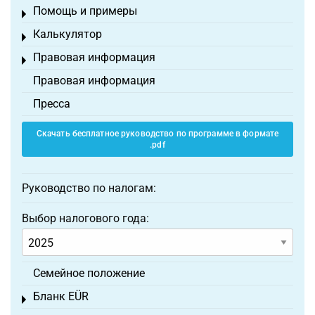
Помощь и примеры
Toggle menu
Калькулятор
Toggle menu
Правовая информация
Toggle menu
Правовая информация
Пресса
Скачать бесплатное руководство по программе в формате
.pdf
Руководство по налогам:
Выбор налогового года:
Семейное положение
Бланк EÜR
Toggle menu