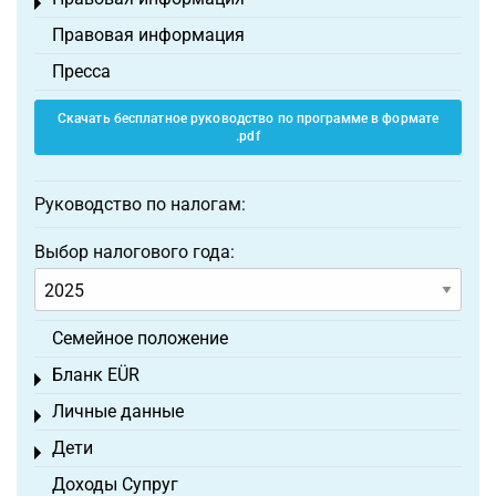
Toggle menu
Правовая информация
Пресса
Скачать бесплатное руководство по программе в формате
.pdf
Руководство по налогам:
Выбор налогового года:
Семейное положение
Бланк EÜR
Toggle menu
Личные данные
Toggle menu
Дети
Toggle menu
Доходы Супруг