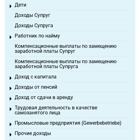
Дети
Toggle menu
Доходы Супруг
Доходы Супруга
Работник по найму
Toggle menu
Компенсационные выплаты по замещению
заработной платы Супруг
Компенсационные выплаты по замещению
заработной платы Супруга
Доход с капитала
Toggle menu
Доходы от пенсий
Toggle menu
Доход от сдачи в аренду
Toggle menu
Трудовая деятельность в качестве
Toggle menu
самозанятого лица
Промысловые предприятия (Gewerbebetriebe)
Toggle menu
Прочие доходы
Toggle menu