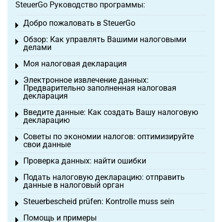
SteuerGo Руководство программы:
Добро пожаловать в SteuerGo
Toggle menu
Обзор: Как управлять Вашими налоговыми
Toggle menu
делами
Моя налоговая декларация
Toggle menu
Электронное извлечение данных:
Toggle menu
Предварительно заполненная налоговая
декларация
Введите данные: Как создать Вашу налоговую
Toggle menu
декларацию
Советы по экономии налогов: оптимизируйте
Toggle menu
свои данные
Проверка данных: найти ошибки
Toggle menu
Подать налоговую декларацию: отправить
Toggle menu
данные в налоговый орган
Steuerbescheid prüfen: Kontrolle muss sein
Toggle menu
Помощь и примеры
Toggle menu