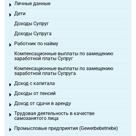
Личные данные
Toggle menu
Дети
Toggle menu
Доходы Супруг
Доходы Супруга
Работник по найму
Toggle menu
Компенсационные выплаты по замещению
заработной платы Супруг
Компенсационные выплаты по замещению
заработной платы Супруга
Доход с капитала
Toggle menu
Доходы от пенсий
Toggle menu
Доход от сдачи в аренду
Toggle menu
Трудовая деятельность в качестве
Toggle menu
самозанятого лица
Промысловые предприятия (Gewerbebetriebe)
Toggle menu