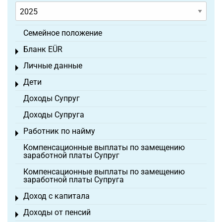
Семейное положение
Бланк EÜR
Toggle menu
Личные данные
Toggle menu
Дети
Toggle menu
Доходы Супруг
Доходы Супруга
Работник по найму
Toggle menu
Компенсационные выплаты по замещению
заработной платы Супруг
Компенсационные выплаты по замещению
заработной платы Супруга
Доход с капитала
Toggle menu
Доходы от пенсий
Toggle menu