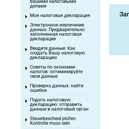
Вашими налоговыми
делами
За
Моя налоговая декларация
Toggle menu
Электронное извлечение
Toggle menu
данных: Предварительно
заполненная налоговая
декларация
Введите данные: Как
Toggle menu
создать Вашу налоговую
декларацию
Советы по экономии
Toggle menu
налогов: оптимизируйте
свои данные
Проверка данных: найти
Toggle menu
ошибки
Подать налоговую
Toggle menu
декларацию: отправить
данные в налоговый орган
Steuerbescheid prüfen:
Toggle menu
Kontrolle muss sein