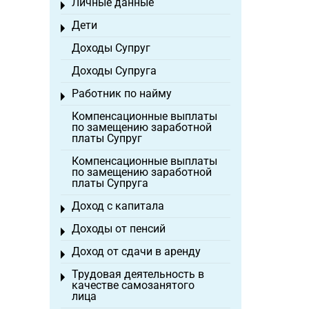
Личные данные
Toggle menu
Дети
Toggle menu
Доходы Супруг
Доходы Супруга
Работник по найму
Toggle menu
Компенсационные выплаты
по замещению заработной
платы Супруг
Компенсационные выплаты
по замещению заработной
платы Супруга
Доход с капитала
Toggle menu
Доходы от пенсий
Toggle menu
Доход от сдачи в аренду
Toggle menu
Трудовая деятельность в
Toggle menu
качестве самозанятого
лица