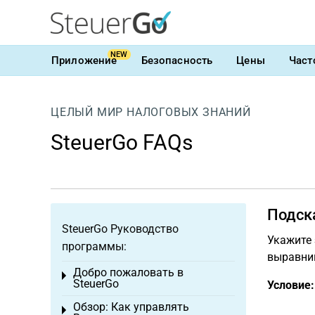
NEW
Приложение
Безопасность
Цены
Част
ЦЕЛЫЙ МИР НАЛОГОВЫХ ЗНАНИЙ
SteuerGo FAQs
Подск
SteuerGo Руководство
Укажите 
программы:
выравни
Добро пожаловать в
Toggle menu
SteuerGo
Условие:
Обзор: Как управлять
Toggle menu