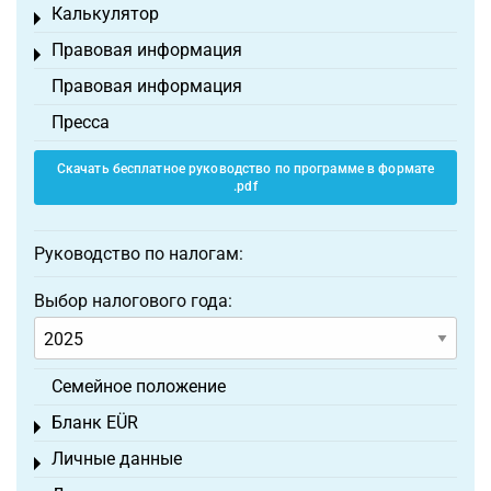
Калькулятор
Toggle menu
Правовая информация
Toggle menu
Правовая информация
Пресса
Скачать бесплатное руководство по программе в формате
.pdf
Руководство по налогам:
Выбор налогового года:
Семейное положение
Бланк EÜR
Toggle menu
Личные данные
Toggle menu