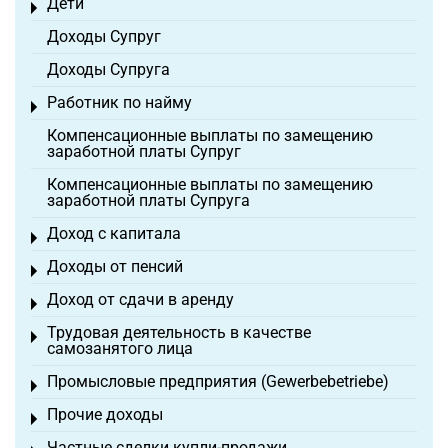
Дети
Toggle menu
Доходы Супруг
Доходы Супруга
Работник по найму
Toggle menu
Компенсационные выплаты по замещению
заработной платы Супруг
Компенсационные выплаты по замещению
заработной платы Супруга
Доход с капитала
Toggle menu
Доходы от пенсий
Toggle menu
Доход от сдачи в аренду
Toggle menu
Трудовая деятельность в качестве
Toggle menu
самозанятого лица
Промысловые предприятия (Gewerbebetriebe)
Toggle menu
Прочие доходы
Toggle menu
Частные сделки купли-продажи