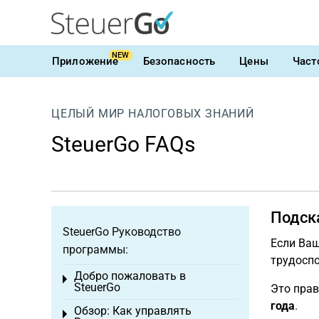
NEW
Приложение
Безопасность
Цены
Част
ЦЕЛЫЙ МИР НАЛОГОВЫХ ЗНАНИЙ
SteuerGo FAQs
Подск
SteuerGo Руководство
Если Ваш
программы:
трудоспо
Добро пожаловать в
Toggle menu
SteuerGo
Это прав
года
.
Обзор: Как управлять
Toggle menu