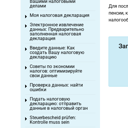
Вашими налоговыми
делами
Для посл
пенсии, 
Моя налоговая декларация
Toggle menu
налогоо
Электронное извлечение
Toggle menu
данных: Предварительно
заполненная налоговая
декларация
За
Введите данные: Как
Toggle menu
создать Вашу налоговую
декларацию
Советы по экономии
Toggle menu
налогов: оптимизируйте
свои данные
Проверка данных: найти
Toggle menu
ошибки
Подать налоговую
Toggle menu
декларацию: отправить
данные в налоговый орган
Steuerbescheid prüfen:
Toggle menu
Kontrolle muss sein