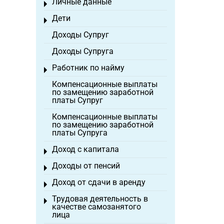
Личные данные
Toggle menu
Дети
Toggle menu
Доходы Супруг
Доходы Супруга
Работник по найму
Toggle menu
Компенсационные выплаты
по замещению заработной
платы Супруг
Компенсационные выплаты
по замещению заработной
платы Супруга
Доход с капитала
Toggle menu
Доходы от пенсий
Toggle menu
Доход от сдачи в аренду
Toggle menu
Трудовая деятельность в
Toggle menu
качестве самозанятого
лица