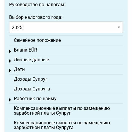
Руководство по налогам:
Выбор налогового года:
Семейное положение
Бланк EÜR
Toggle menu
Личные данные
Toggle menu
Дети
Toggle menu
Доходы Супруг
Доходы Супруга
Работник по найму
Toggle menu
Компенсационные выплаты по замещению
заработной платы Супруг
Компенсационные выплаты по замещению
заработной платы Супруга