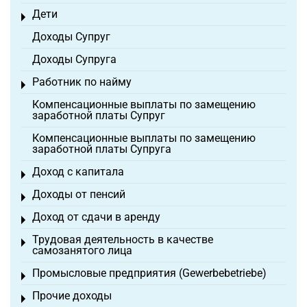
Дети
Toggle menu
Доходы Супруг
Доходы Супруга
Работник по найму
Toggle menu
Компенсационные выплаты по замещению
заработной платы Супруг
Компенсационные выплаты по замещению
заработной платы Супруга
Доход с капитала
Toggle menu
Доходы от пенсий
Toggle menu
Доход от сдачи в аренду
Toggle menu
Трудовая деятельность в качестве
Toggle menu
самозанятого лица
Промысловые предприятия (Gewerbebetriebe)
Toggle menu
Прочие доходы
Toggle menu