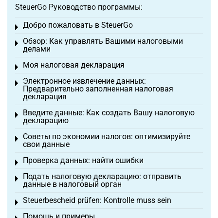
SteuerGo Руководство программы:
Добро пожаловать в SteuerGo
Toggle menu
Обзор: Как управлять Вашими налоговыми
Toggle menu
делами
Моя налоговая декларация
Toggle menu
Электронное извлечение данных:
Toggle menu
Предварительно заполненная налоговая
декларация
Введите данные: Как создать Вашу налоговую
Toggle menu
декларацию
Советы по экономии налогов: оптимизируйте
Toggle menu
свои данные
Проверка данных: найти ошибки
Toggle menu
Подать налоговую декларацию: отправить
Toggle menu
данные в налоговый орган
Steuerbescheid prüfen: Kontrolle muss sein
Toggle menu
Помощь и примеры