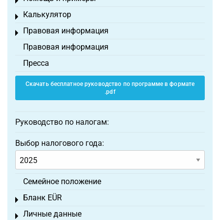
Toggle menu
Калькулятор
Toggle menu
Правовая информация
Toggle menu
Правовая информация
Пресса
Скачать бесплатное руководство по программе в формате
.pdf
Руководство по налогам:
Выбор налогового года:
Семейное положение
Бланк EÜR
Toggle menu
Личные данные
Toggle menu