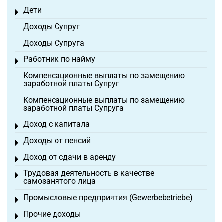
Дети
Toggle menu
Доходы Супруг
Доходы Супруга
Работник по найму
Toggle menu
Компенсационные выплаты по замещению
заработной платы Супруг
Компенсационные выплаты по замещению
заработной платы Супруга
Доход с капитала
Toggle menu
Доходы от пенсий
Toggle menu
Доход от сдачи в аренду
Toggle menu
Трудовая деятельность в качестве
Toggle menu
самозанятого лица
Промысловые предприятия (Gewerbebetriebe)
Toggle menu
Прочие доходы
Toggle menu