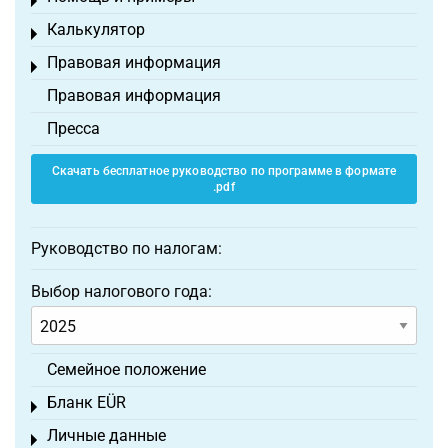
Toggle menu
Калькулятор
Toggle menu
Правовая информация
Toggle menu
Правовая информация
Пресса
Скачать бесплатное руководство по программе в формате
.pdf
Руководство по налогам:
Выбор налогового года:
Семейное положение
Бланк EÜR
Toggle menu
Личные данные
Toggle menu