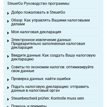
SteuerGo Руководство программы:
Добро пожаловать в SteuerGo
Toggle menu
Обзор: Как управлять Вашими налоговыми
Toggle menu
делами
Моя налоговая декларация
Toggle menu
Электронное извлечение данных:
Toggle menu
Предварительно заполненная налоговая
декларация
Введите данные: Как создать Вашу налоговую
Toggle menu
декларацию
Советы по экономии налогов: оптимизируйте
Toggle menu
свои данные
Проверка данных: найти ошибки
Toggle menu
Подать налоговую декларацию: отправить
Toggle menu
данные в налоговый орган
Steuerbescheid prüfen: Kontrolle muss sein
Toggle menu
Помощь и примеры