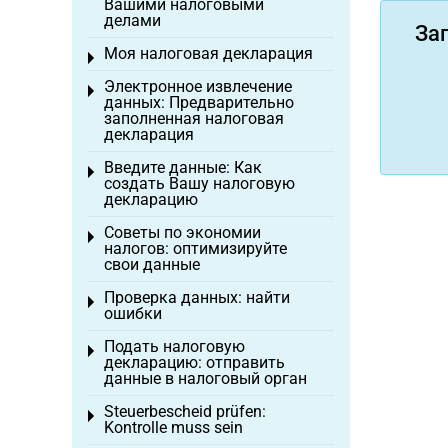
Вашими налоговыми
делами
За
Моя налоговая декларация
Toggle menu
Электронное извлечение
Toggle menu
данных: Предварительно
заполненная налоговая
декларация
Введите данные: Как
Toggle menu
создать Вашу налоговую
декларацию
Советы по экономии
Toggle menu
налогов: оптимизируйте
свои данные
Проверка данных: найти
Toggle menu
ошибки
Подать налоговую
Toggle menu
декларацию: отправить
данные в налоговый орган
Steuerbescheid prüfen:
Toggle menu
Kontrolle muss sein