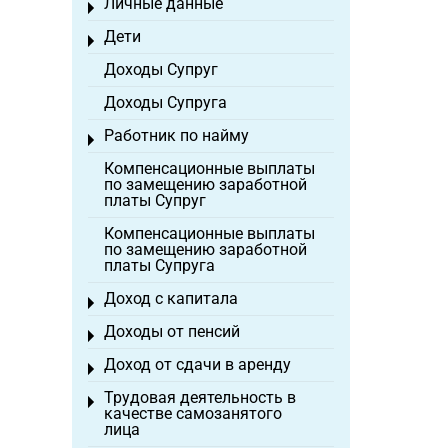
Личные данные
Toggle menu
Дети
Toggle menu
Доходы Супруг
Доходы Супруга
Работник по найму
Toggle menu
Компенсационные выплаты
по замещению заработной
платы Супруг
Компенсационные выплаты
по замещению заработной
платы Супруга
Доход с капитала
Toggle menu
Доходы от пенсий
Toggle menu
Доход от сдачи в аренду
Toggle menu
Трудовая деятельность в
Toggle menu
качестве самозанятого
лица