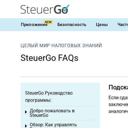
NEW
Приложение
Безопасность
Цены
Част
ЦЕЛЫЙ МИР НАЛОГОВЫХ ЗНАНИЙ
SteuerGo FAQs
Подск
SteuerGo Руководство
Если сда
программы:
заключен
Добро пожаловать в
аналогич
Toggle menu
SteuerGo
Обзор: Как управлять
Toggle menu