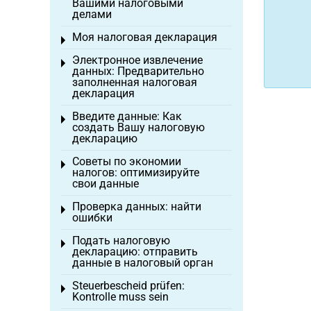
Вашими налоговыми
делами
Моя налоговая декларация
Toggle menu
Электронное извлечение
Toggle menu
данных: Предварительно
заполненная налоговая
декларация
Введите данные: Как
Toggle menu
создать Вашу налоговую
декларацию
Советы по экономии
Toggle menu
налогов: оптимизируйте
свои данные
Проверка данных: найти
Toggle menu
ошибки
Подать налоговую
Toggle menu
декларацию: отправить
данные в налоговый орган
Steuerbescheid prüfen:
Toggle menu
Kontrolle muss sein