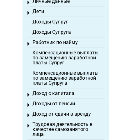
Личные данные
Toggle menu
Дети
Toggle menu
Доходы Супруг
Доходы Супруга
Работник по найму
Toggle menu
Компенсационные выплаты
по замещению заработной
платы Супруг
Компенсационные выплаты
по замещению заработной
платы Супруга
Доход с капитала
Toggle menu
Доходы от пенсий
Toggle menu
Доход от сдачи в аренду
Toggle menu
Трудовая деятельность в
Toggle menu
качестве самозанятого
лица