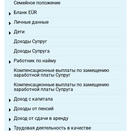
Семейное положение
Бланк EÜR
Toggle menu
Личные данные
Toggle menu
Дети
Toggle menu
Доходы Супруг
Доходы Супруга
Работник по найму
Toggle menu
Компенсационные выплаты по замещению
заработной платы Супруг
Компенсационные выплаты по замещению
заработной платы Супруга
Доход с капитала
Toggle menu
Доходы от пенсий
Toggle menu
Доход от сдачи в аренду
Toggle menu
Трудовая деятельность в качестве
Toggle menu