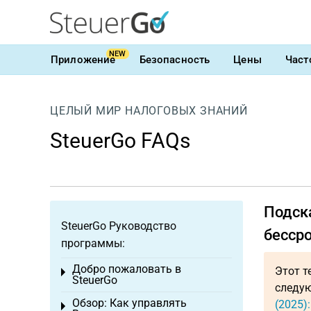
NEW
Приложение
Безопасность
Цены
Част
ЦЕЛЫЙ МИР НАЛОГОВЫХ ЗНАНИЙ
SteuerGo FAQs
Подск
SteuerGo Руководство
бесср
программы:
Добро пожаловать в
Этот т
Toggle menu
SteuerGo
следую
Обзор: Как управлять
(2025)
Toggle menu