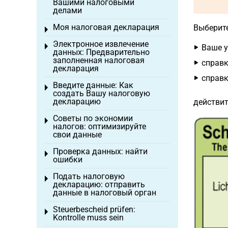
Вашими налоговыми
делами
Моя налоговая декларация
Выберите
Toggle menu
Электронное извлечение
Toggle menu
Ваше у
данных: Предварительно
заполненная налоговая
справк
декларация
справк
Введите данные: Как
Toggle menu
создать Вашу налоговую
декларацию
действи
Советы по экономии
Toggle menu
налогов: оптимизируйте
свои данные
Проверка данных: найти
Toggle menu
ошибки
Подать налоговую
Toggle menu
декларацию: отправить
данные в налоговый орган
Steuerbescheid prüfen:
Toggle menu
Kontrolle muss sein