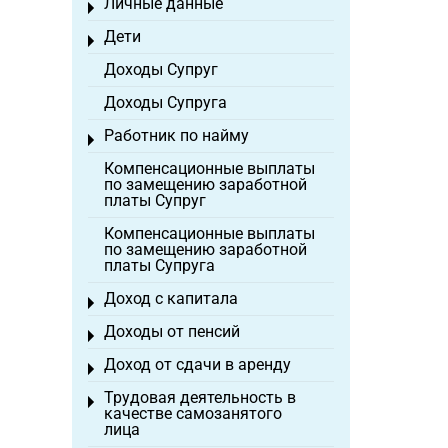
Личные данные
Toggle menu
Дети
Toggle menu
Доходы Супруг
Доходы Супруга
Работник по найму
Toggle menu
Компенсационные выплаты
по замещению заработной
платы Супруг
Компенсационные выплаты
по замещению заработной
платы Супруга
Доход с капитала
Toggle menu
Доходы от пенсий
Toggle menu
Доход от сдачи в аренду
Toggle menu
Трудовая деятельность в
Toggle menu
качестве самозанятого
лица