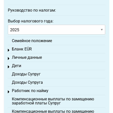
Руководство по налогам:
Выбор налогового года:
Семейное положение
Бланк EÜR
Toggle menu
Личные данные
Toggle menu
Дети
Toggle menu
Доходы Супруг
Доходы Супруга
Работник по найму
Toggle menu
Компенсационные выплаты по замещению
заработной платы Супруг
Компенсационные выплаты по замещению