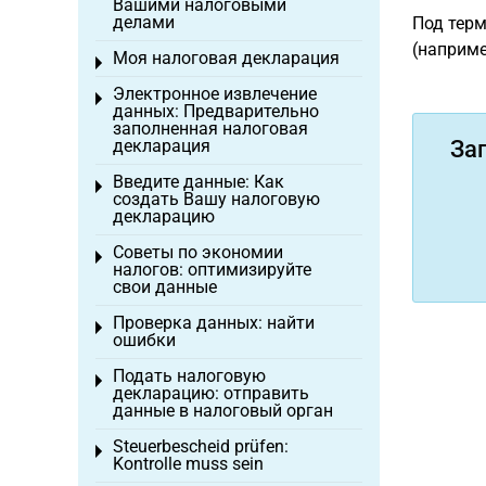
Вашими налоговыми
делами
Под терм
(наприме
Моя налоговая декларация
Toggle menu
Электронное извлечение
Toggle menu
данных: Предварительно
заполненная налоговая
декларация
За
Введите данные: Как
Toggle menu
создать Вашу налоговую
декларацию
Советы по экономии
Toggle menu
налогов: оптимизируйте
свои данные
Проверка данных: найти
Toggle menu
ошибки
Подать налоговую
Toggle menu
декларацию: отправить
данные в налоговый орган
Steuerbescheid prüfen:
Toggle menu
Kontrolle muss sein