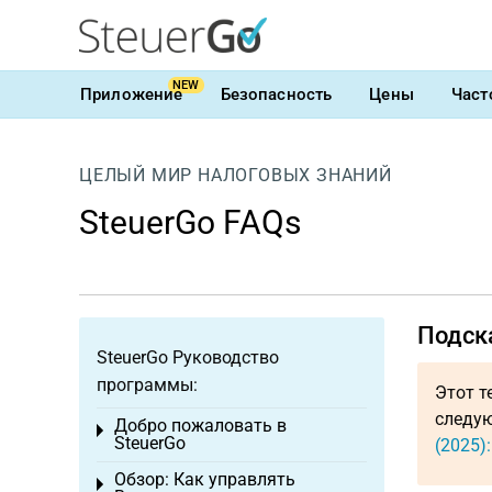
NEW
Приложение
Безопасность
Цены
Част
ЦЕЛЫЙ МИР НАЛОГОВЫХ ЗНАНИЙ
SteuerGo FAQs
Подска
SteuerGo Руководство
программы:
Этот т
следую
Добро пожаловать в
Toggle menu
SteuerGo
(2025)
Обзор: Как управлять
Toggle menu