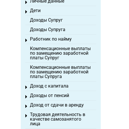
Личные данные
Toggle menu
Дети
Toggle menu
Доходы Супруг
Доходы Супруга
Работник по найму
Toggle menu
Компенсационные выплаты
по замещению заработной
платы Супруг
Компенсационные выплаты
по замещению заработной
платы Супруга
Доход с капитала
Toggle menu
Доходы от пенсий
Toggle menu
Доход от сдачи в аренду
Toggle menu
Трудовая деятельность в
Toggle menu
качестве самозанятого
лица