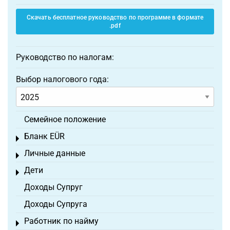
Скачать бесплатное руководство по программе в формате
.pdf
Руководство по налогам:
Выбор налогового года:
Семейное положение
Бланк EÜR
Toggle menu
Личные данные
Toggle menu
Дети
Toggle menu
Доходы Супруг
Доходы Супруга
Работник по найму
Toggle menu