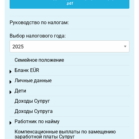
.pdf
Руководство по налогам:
Выбор налогового года:
Семейное положение
Бланк EÜR
Toggle menu
Личные данные
Toggle menu
Дети
Toggle menu
Доходы Супруг
Доходы Супруга
Работник по найму
Toggle menu
Компенсационные выплаты по замещению
заработной платы Супруг