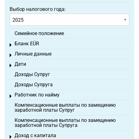
Выбор налогового года:
Семейное положение
Бланк EÜR
Toggle menu
Личные данные
Toggle menu
Дети
Toggle menu
Доходы Супруг
Доходы Супруга
Работник по найму
Toggle menu
Компенсационные выплаты по замещению
заработной платы Супруг
Компенсационные выплаты по замещению
заработной платы Супруга
Доход с капитала
Toggle menu